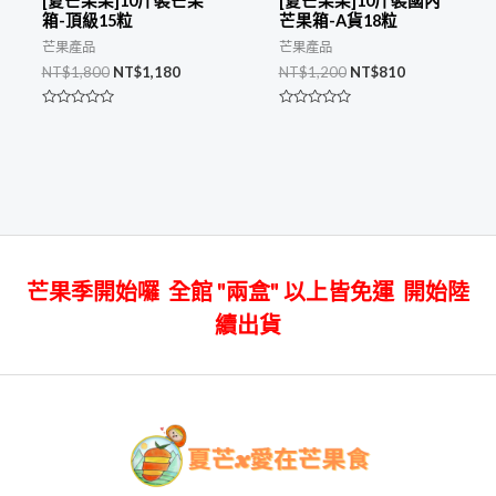
[夏芒果果]10斤裝芒果
[夏芒果果]10斤裝國內
箱-頂級15粒
芒果箱-A貨18粒
芒果產品
芒果產品
NT$
1,800
NT$
1,180
NT$
1,200
NT$
810
評
評
分
分
0
0
滿
滿
分
分
5
5
芒果季開始囉 全館 "兩盒" 以上皆免運 開始陸
續出貨