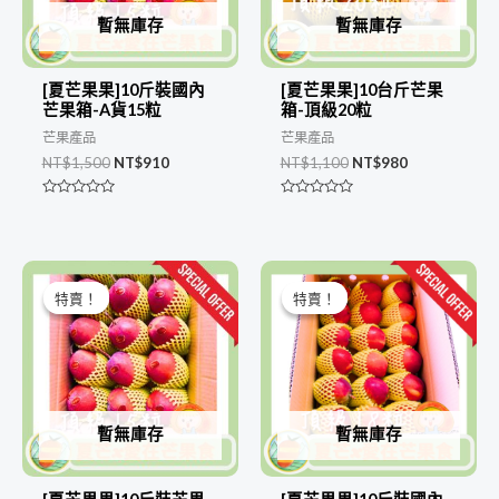
暫無庫存
暫無庫存
[夏芒果果]10斤裝國內
[夏芒果果]10台斤芒果
芒果箱-A貨15粒
箱-頂級20粒
芒果產品
芒果產品
NT$
1,500
NT$
910
NT$
1,100
NT$
980
評
評
分
分
0
0
滿
滿
分
分
原
目
原
目
5
5
始
前
始
前
特賣！
特賣！
特賣！
特賣！
價
價
價
價
格：
格：
格：
格：
NT$1,800。
NT$1,180。
NT$1,200。
NT$810。
暫無庫存
暫無庫存