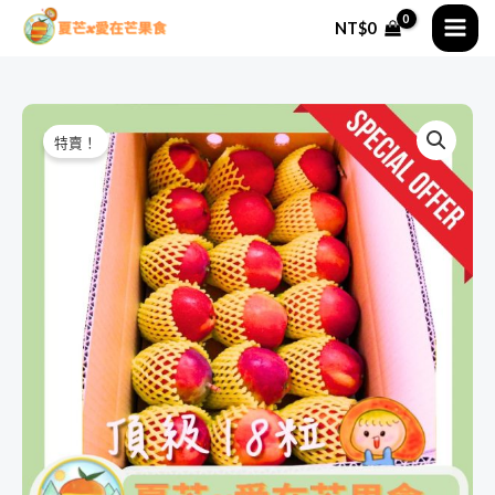
跳
MAI
NT$
0
至
ME
主
要
原
目
內
特賣！
容
始
前
價
價
格：
格：
NT$1,500。
NT$1,080。