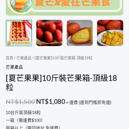
首頁
/
芒果產品
/ [夏芒果果]10斤裝芒果箱-頂級18粒
芒果產品
[夏芒果果]10斤裝芒果箱-頂級18
粒
NT$
1,500
NT$
1,080
+ 運費 (達到門檻即免運)
10台斤裝頂級18粒
一箱（需運費$100）
兩箱以上（需同地址 免運費）