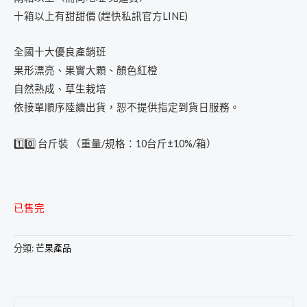
十箱以上有甜甜價 (趕快私訊官方LINE)
全國十大優良產銷班
果形漂亮、果實大顆、顏色紅橙
自然熟成、草生栽培
依接單順序陸續出貨，恕不提供指定到貨日服務。
1️⃣0️⃣ 台斤裝 （重量/規格：10台斤±10%/箱）
已售完
分類:
芒果產品