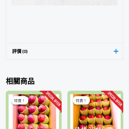
評價 (0)
目前沒有評價。
相關商品
搶先評價 “[夏芒果果]10斤裝芒果箱-
原
目
原
目
頂級18粒”
始
前
始
前
特賣！
特賣！
特賣！
特賣！
價
價
價
價
你必須
登入
才能發表評論。
格：
格：
格：
格：
NT$1,500。
NT$910。
NT$1,100。
NT$980。